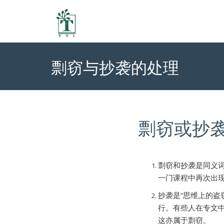
剽窃与抄袭的处理
剽窃或抄
剽窃和抄袭是同义词
一门课程中再次出
抄袭是“思维上的盗
行。有些人在专文
这亦属于剽窃。