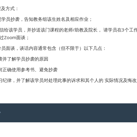
程及方式：
现学员抄袭，告知教务组该生姓名及相应作业；
信给该学员，并抄送该门课程的老师/助教及院长， 请学员在3个工
过Zoom面谈；
学员面谈，谈话内容通常包含（但不限于）以下几点：
袭并了解学员抄袭的原因
何正确使用参考书、避免抄袭
习纪律，并了解该学员对处理此事的诉求和其个人的 实际情况及悔改
P